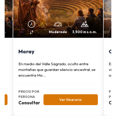
n.m.
¿?
Moderado
3,500 m s.n.m.
Moray
Ch
a
En medio del Valle Sagrado, oculto entre
En l
ra
montañas que guardan silencio ancestral, se
vien
encuentra Mo...
obse
PRECIO POR
PRE
PERSONA
PER
Ver Itinerario
Consultar
Con