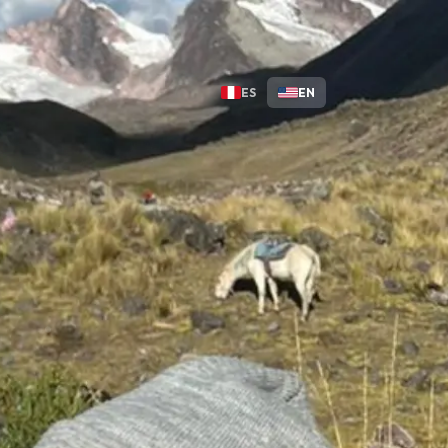
ES
EN