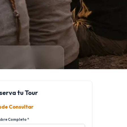
serva tu Tour
sde Consultar
bre Completo *