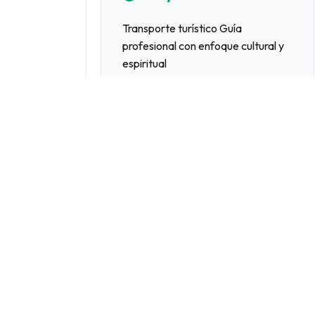
Transporte turístico Guía
profesional con enfoque cultural y
espiritual
Local experts in Andean wisdom, sacred
ceremonies, and transformational journeys