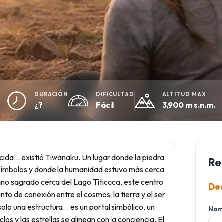
DURACIÓN
DIFICULTAD
ALTITUD MAX
¿?
Fácil
3,900 m s.n.m.
ocida… existió Tiwanaku. Un lugar donde la piedra
Re
 símbolos y donde la humanidad estuvo más cerca
plano sagrado cerca del Lago Titicaca, este centro
De
to de conexión entre el cosmos, la tierra y el ser
olo una estructura… es un portal simbólico, un
Nom
los y las estrellas se alinean con la conciencia. El