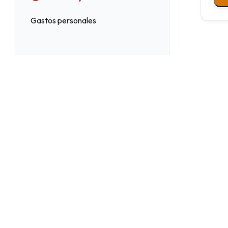
Gastos personales
EXPLORE
CONTACT
Home
Cusco, Perú
Mystic Tours
info@spiritofthecon
About