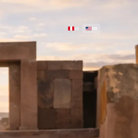
ES
EN